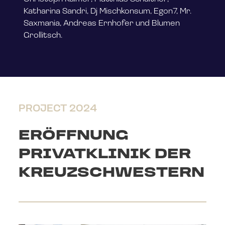
Katharina Sandri, Dj Mischkonsum, Egon7, Mr.
Saxmania, Andreas Ernhofer und Blumen
Grollitsch.
PROJECT 2024
ERÖFFNUNG
PRIVATKLINIK DER
KREUZSCHWESTERN